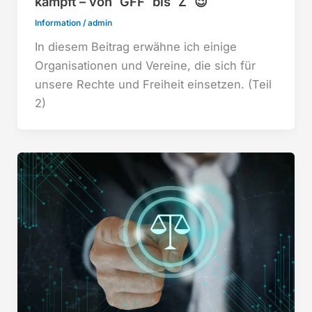
kämpft – von `GFF´ bis `Z´ 😉
Information
/
admin
In diesem Beitrag erwähne ich einige
Organisationen und Vereine, die sich für
unsere Rechte und Freiheit einsetzen. (Teil
2)