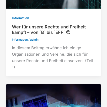
Information
Wer für unsere Rechte und Freiheit
kämpft – von `B´ bis `EFF´ 😉
Information
/
admin
In diesem Beitrag erwähne ich einige
Organisationen und Vereine, die sich für
unsere Rechte und Freiheit einsetzen. (Teil
1)