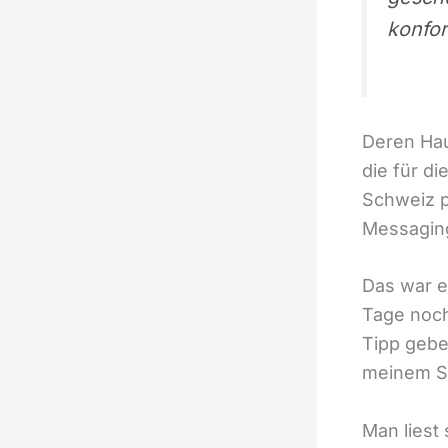
konfor
Deren Hau
die für di
Schweiz p
Messaging
Das war e
Tage noch
Tipp geben
meinem S
Man liest 