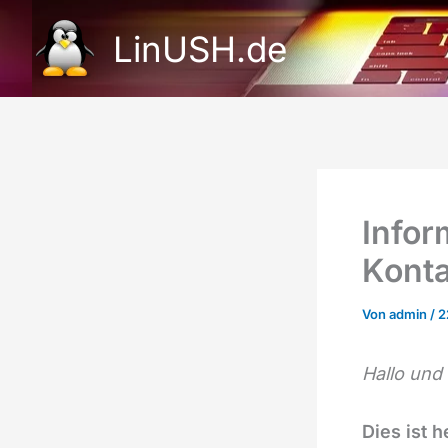
Zum
LinUSH.de
Inhalt
springen
Infor
Konta
Von
admin
/
2
Hallo und
Dies ist 