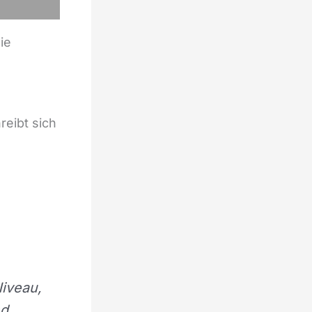
ie
reibt sich
Niveau,
nd