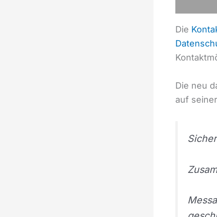
Die
Konta
Datensch
Kontaktmö
Die neu d
auf seiner
Sicher
Zusam
Messag
gesch