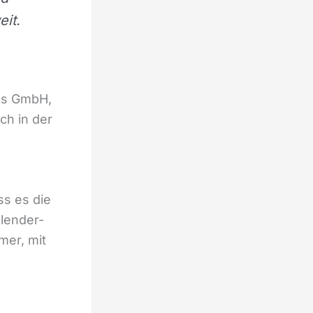
it.
iss GmbH,
ch in der
ss es die
lender-
mer, mit