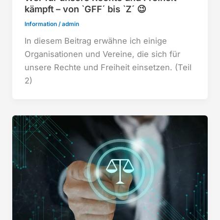
kämpft – von `GFF´ bis `Z´ 😉
Information
/
admin
In diesem Beitrag erwähne ich einige
Organisationen und Vereine, die sich für
unsere Rechte und Freiheit einsetzen. (Teil
2)